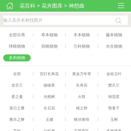
花百科
>
花卉图库
>
神想曲
|
|
|
全部分类
草本植物
木本植物
藤本植物
|
|
|
球根植物
宿根植物
兰科植物
水生植物
多肉植物
|
|
|
全部
宫灯长寿花
黄金万年草
金枝玉叶
|
|
|
龙舌兰
碰碰香
长寿花
蟹爪兰
|
|
|
爱之蔓
光棍树
火祭
锦晃星
|
|
|
落日之雁
生石花
桃之卵
熊童子
|
|
|
雅乐之舞
玉缀
蛛丝卷绢
玉树
|
|
|
艾伦
白牡丹
宝草群生
多肉拼盘