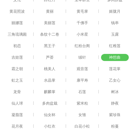
|
|
|
黄花照波
黄丽
黄毛掌
姬胧月
|
|
|
丽娜莲
美丽莲
千佛手
钱串
|
|
|
三角琉璃殿
条纹十二卷
小米星
玉露
|
|
|
初恋
黑王子
红粉台阁
红稚莲
|
|
|
吉娃莲
芦荟
绒针
神想曲
|
|
|
霜之朝
桃美人
观音莲
莲花掌
|
|
|
虹之玉
水晶掌
康平寿
乙女心
|
|
|
龙骨
麒麟掌
石莲
树冰
|
|
|
仙人球
多肉盆栽
紫米粒
静夜
|
|
|
凝脂莲
仙女杯
女雏
紫珍珠
|
|
|
花月夜
小红衣
白花小松
粉蔓