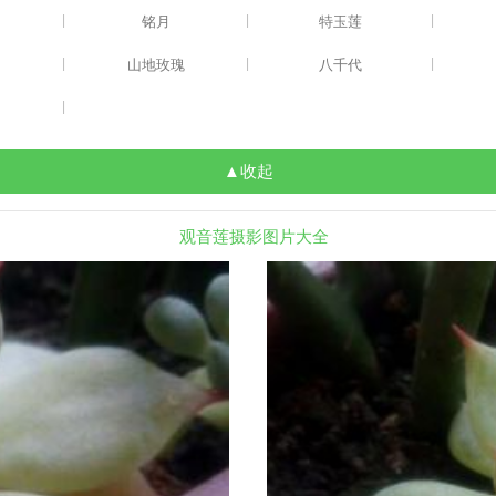
|
|
|
铭月
特玉莲
|
|
|
山地玫瑰
八千代
|
▲收起
观音莲摄影图片大全