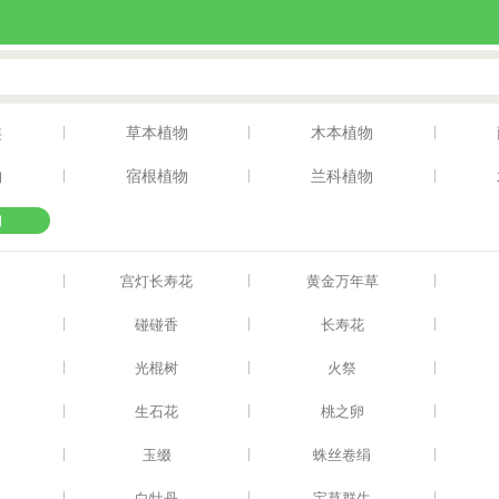
|
|
|
类
草本植物
木本植物
|
|
|
物
宿根植物
兰科植物
物
|
|
|
宫灯长寿花
黄金万年草
|
|
|
碰碰香
长寿花
|
|
|
光棍树
火祭
|
|
|
雁
生石花
桃之卵
|
|
|
舞
玉缀
蛛丝卷绢
|
|
|
白牡丹
宝草群生