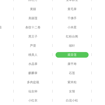
|
|
|
波
黄丽
黄毛掌
|
|
|
美丽莲
千佛手
|
|
|
殿
条纹十二卷
小米星
|
|
|
黑王子
红粉台阁
|
|
|
芦荟
绒针
|
|
|
桃美人
观音莲
|
|
|
水晶掌
康平寿
|
|
|
麒麟掌
石莲
|
|
|
多肉盆栽
紫米粒
|
|
|
仙女杯
女雏
|
|
|
小红衣
白花小松