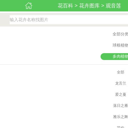
花百科
>
花卉图库
>
观音莲
全部分
球根植
多肉植
全部
龙舌兰
爱之蔓
落日之
雅乐之
艾伦