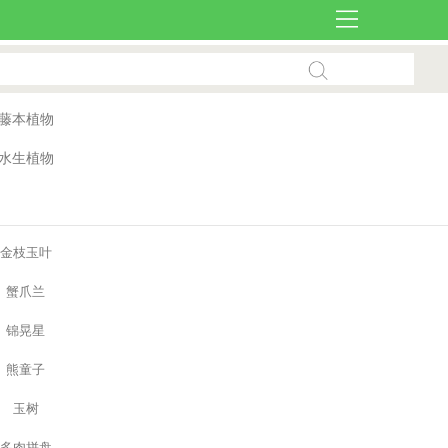
藤本植物
水生植物
金枝玉叶
蟹爪兰
锦晃星
熊童子
玉树
多肉拼盘