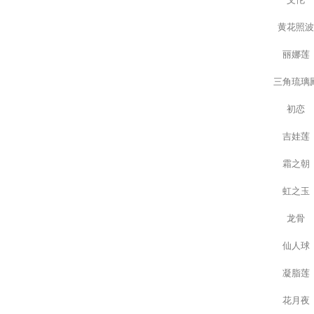
黄花照
丽娜莲
三角琉璃
初恋
吉娃莲
霜之朝
虹之玉
龙骨
仙人球
凝脂莲
花月夜