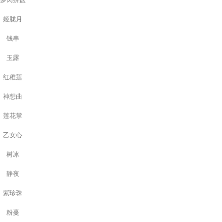
姬胧月
钱串
玉露
红稚莲
神想曲
莲花掌
乙女心
树冰
静夜
紫珍珠
粉蔓