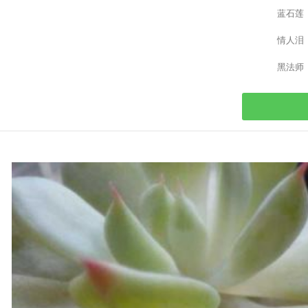
蓝石莲
情人泪
黑法师