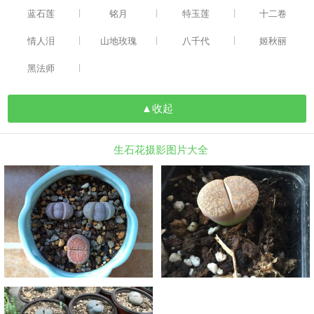
|
|
|
蓝石莲
铭月
特玉莲
十二卷
|
|
|
情人泪
山地玫瑰
八千代
姬秋丽
|
黑法师
▲收起
生石花摄影图片大全