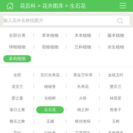
花百科
>
花卉图库
>
生石花
|
|
|
全部分类
草本植物
木本植物
藤本植物
|
|
|
球根植物
宿根植物
兰科植物
水生植物
多肉植物
|
|
|
全部
宫灯长寿花
黄金万年草
金枝玉叶
|
|
|
龙舌兰
碰碰香
长寿花
蟹爪兰
|
|
|
爱之蔓
光棍树
火祭
锦晃星
|
|
|
落日之雁
生石花
桃之卵
熊童子
|
|
|
雅乐之舞
玉缀
蛛丝卷绢
玉树
|
|
|
艾伦
白牡丹
宝草群生
多肉拼盘