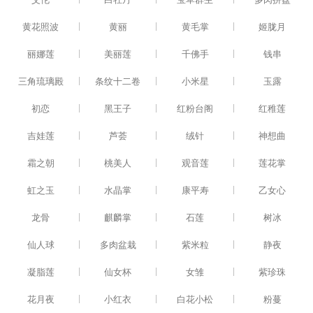
|
|
|
黄花照波
黄丽
黄毛掌
姬胧月
|
|
|
丽娜莲
美丽莲
千佛手
钱串
|
|
|
三角琉璃殿
条纹十二卷
小米星
玉露
|
|
|
初恋
黑王子
红粉台阁
红稚莲
|
|
|
吉娃莲
芦荟
绒针
神想曲
|
|
|
霜之朝
桃美人
观音莲
莲花掌
|
|
|
虹之玉
水晶掌
康平寿
乙女心
|
|
|
龙骨
麒麟掌
石莲
树冰
|
|
|
仙人球
多肉盆栽
紫米粒
静夜
|
|
|
凝脂莲
仙女杯
女雏
紫珍珠
|
|
|
花月夜
小红衣
白花小松
粉蔓