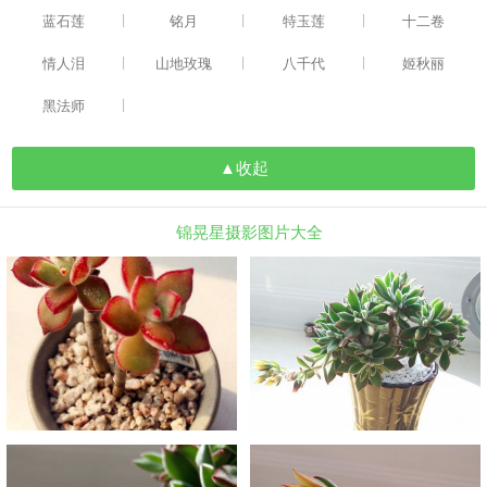
|
|
|
蓝石莲
铭月
特玉莲
十二卷
|
|
|
情人泪
山地玫瑰
八千代
姬秋丽
|
黑法师
▲收起
锦晃星摄影图片大全