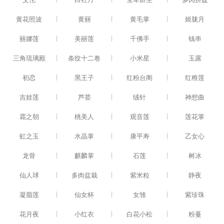
|
|
|
黄花照波
黄丽
黄毛掌
姬胧月
|
|
|
丽娜莲
美丽莲
千佛手
钱串
|
|
|
三角琉璃殿
条纹十二卷
小米星
玉露
|
|
|
初恋
黑王子
红粉台阁
红稚莲
|
|
|
吉娃莲
芦荟
绒针
神想曲
|
|
|
霜之朝
桃美人
观音莲
莲花掌
|
|
|
虹之玉
水晶掌
康平寿
乙女心
|
|
|
龙骨
麒麟掌
石莲
树冰
|
|
|
仙人球
多肉盆栽
紫米粒
静夜
|
|
|
凝脂莲
仙女杯
女雏
紫珍珠
|
|
|
花月夜
小红衣
白花小松
粉蔓