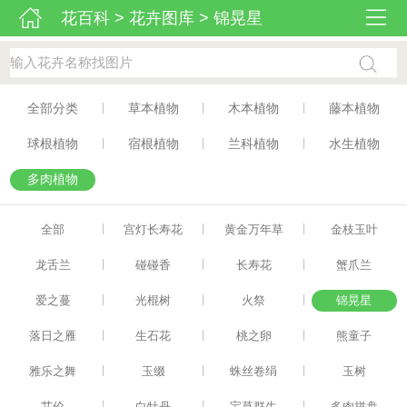
花百科
>
花卉图库
>
锦晃星
|
|
|
全部分类
草本植物
木本植物
藤本植物
|
|
|
球根植物
宿根植物
兰科植物
水生植物
多肉植物
|
|
|
全部
宫灯长寿花
黄金万年草
金枝玉叶
|
|
|
龙舌兰
碰碰香
长寿花
蟹爪兰
|
|
|
爱之蔓
光棍树
火祭
锦晃星
|
|
|
落日之雁
生石花
桃之卵
熊童子
|
|
|
雅乐之舞
玉缀
蛛丝卷绢
玉树
|
|
|
艾伦
白牡丹
宝草群生
多肉拼盘