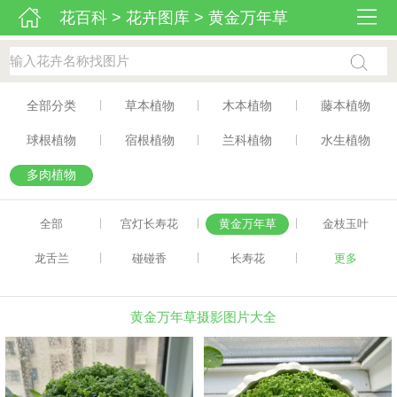
花百科
>
花卉图库
>
黄金万年草
|
|
|
全部分类
草本植物
木本植物
藤本植物
|
|
|
球根植物
宿根植物
兰科植物
水生植物
多肉植物
|
|
|
全部
宫灯长寿花
黄金万年草
金枝玉叶
|
|
|
龙舌兰
碰碰香
长寿花
更多
黄金万年草摄影图片大全