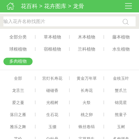
花百科
>
花卉图库
>
龙骨
|
|
|
全部分类
草本植物
木本植物
藤本植物
|
|
|
球根植物
宿根植物
兰科植物
水生植物
多肉植物
|
|
|
全部
宫灯长寿花
黄金万年草
金枝玉叶
|
|
|
龙舌兰
碰碰香
长寿花
蟹爪兰
|
|
|
爱之蔓
光棍树
火祭
锦晃星
|
|
|
落日之雁
生石花
桃之卵
熊童子
|
|
|
雅乐之舞
玉缀
蛛丝卷绢
玉树
|
|
|
艾伦
白牡丹
宝草群生
多肉拼盘