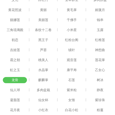
|
|
|
黄花照波
黄丽
黄毛掌
姬胧月
|
|
|
丽娜莲
美丽莲
千佛手
钱串
|
|
|
三角琉璃殿
条纹十二卷
小米星
玉露
|
|
|
初恋
黑王子
红粉台阁
红稚莲
|
|
|
吉娃莲
芦荟
绒针
神想曲
|
|
|
霜之朝
桃美人
观音莲
莲花掌
|
|
|
虹之玉
水晶掌
康平寿
乙女心
|
|
|
龙骨
麒麟掌
石莲
树冰
|
|
|
仙人球
多肉盆栽
紫米粒
静夜
|
|
|
凝脂莲
仙女杯
女雏
紫珍珠
|
|
|
花月夜
小红衣
白花小松
粉蔓