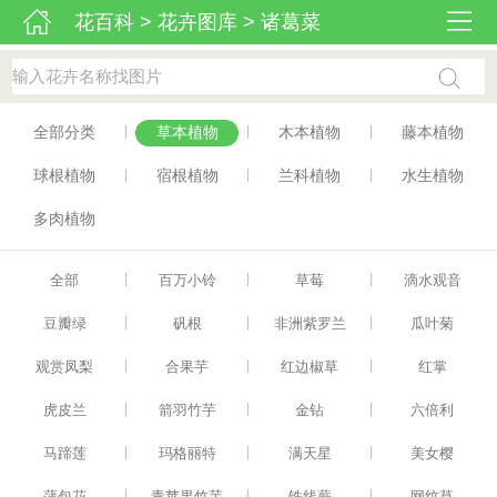
花百科
>
花卉图库
>
诸葛菜
|
|
|
全部分类
草本植物
木本植物
藤本植物
|
|
|
球根植物
宿根植物
兰科植物
水生植物
多肉植物
|
|
|
全部
百万小铃
草莓
滴水观音
|
|
|
豆瓣绿
矾根
非洲紫罗兰
瓜叶菊
|
|
|
观赏凤梨
合果芋
红边椒草
红掌
|
|
|
虎皮兰
箭羽竹芋
金钻
六倍利
|
|
|
马蹄莲
玛格丽特
满天星
美女樱
|
|
|
蒲包花
青苹果竹芋
铁线蕨
网纹草