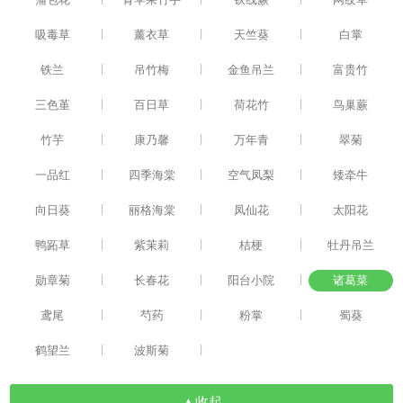
|
|
|
吸毒草
薰衣草
天竺葵
白掌
|
|
|
铁兰
吊竹梅
金鱼吊兰
富贵竹
|
|
|
三色堇
百日草
荷花竹
鸟巢蕨
|
|
|
竹芋
康乃馨
万年青
翠菊
|
|
|
一品红
四季海棠
空气凤梨
矮牵牛
|
|
|
向日葵
丽格海棠
凤仙花
太阳花
|
|
|
鸭跖草
紫茉莉
桔梗
牡丹吊兰
|
|
|
勋章菊
长春花
阳台小院
诸葛菜
|
|
|
鸢尾
芍药
粉掌
蜀葵
|
|
鹤望兰
波斯菊
▲收起