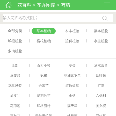
花百科
>
花卉图库
>
芍药
|
|
|
全部分类
草本植物
木本植物
藤本植物
|
|
|
球根植物
宿根植物
兰科植物
水生植物
多肉植物
|
|
|
全部
百万小铃
草莓
滴水观音
|
|
|
豆瓣绿
矾根
非洲紫罗兰
瓜叶菊
|
|
|
观赏凤梨
合果芋
红边椒草
红掌
|
|
|
虎皮兰
箭羽竹芋
金钻
六倍利
|
|
|
马蹄莲
玛格丽特
满天星
美女樱
|
|
|
蒲包花
青苹果竹芋
铁线蕨
网纹草