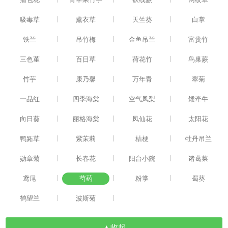
|
|
|
吸毒草
薰衣草
天竺葵
白掌
|
|
|
铁兰
吊竹梅
金鱼吊兰
富贵竹
|
|
|
三色堇
百日草
荷花竹
鸟巢蕨
|
|
|
竹芋
康乃馨
万年青
翠菊
|
|
|
一品红
四季海棠
空气凤梨
矮牵牛
|
|
|
向日葵
丽格海棠
凤仙花
太阳花
|
|
|
鸭跖草
紫茉莉
桔梗
牡丹吊兰
|
|
|
勋章菊
长春花
阳台小院
诸葛菜
|
|
|
鸢尾
芍药
粉掌
蜀葵
|
|
鹤望兰
波斯菊
▲收起