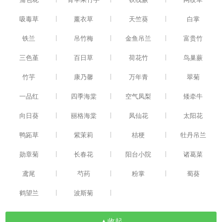
|
|
|
吸毒草
薰衣草
天竺葵
白掌
|
|
|
铁兰
吊竹梅
金鱼吊兰
富贵竹
|
|
|
三色堇
百日草
荷花竹
鸟巢蕨
|
|
|
竹芋
康乃馨
万年青
翠菊
|
|
|
一品红
四季海棠
空气凤梨
矮牵牛
|
|
|
向日葵
丽格海棠
凤仙花
太阳花
|
|
|
鸭跖草
紫茉莉
桔梗
牡丹吊兰
|
|
|
勋章菊
长春花
阳台小院
诸葛菜
|
|
|
鸢尾
芍药
粉掌
蜀葵
|
|
鹤望兰
波斯菊
▲收起