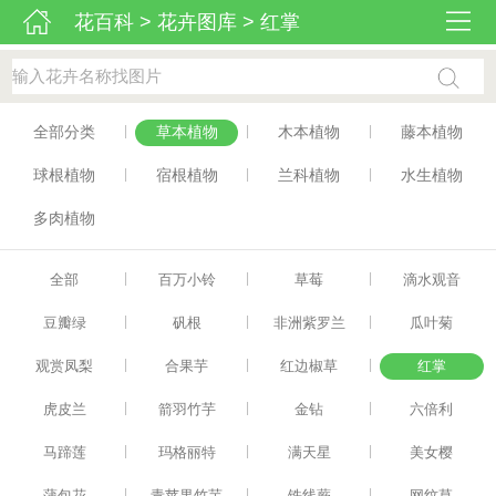
花百科
>
花卉图库
>
红掌
|
|
|
全部分类
草本植物
木本植物
藤本植物
|
|
|
球根植物
宿根植物
兰科植物
水生植物
多肉植物
|
|
|
全部
百万小铃
草莓
滴水观音
|
|
|
豆瓣绿
矾根
非洲紫罗兰
瓜叶菊
|
|
|
观赏凤梨
合果芋
红边椒草
红掌
|
|
|
虎皮兰
箭羽竹芋
金钻
六倍利
|
|
|
马蹄莲
玛格丽特
满天星
美女樱
|
|
|
蒲包花
青苹果竹芋
铁线蕨
网纹草