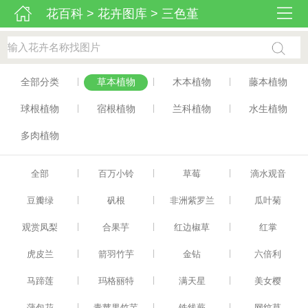
花百科
>
花卉图库
>
三色堇
|
|
|
全部分类
草本植物
木本植物
藤本植物
|
|
|
球根植物
宿根植物
兰科植物
水生植物
多肉植物
|
|
|
全部
百万小铃
草莓
滴水观音
|
|
|
豆瓣绿
矾根
非洲紫罗兰
瓜叶菊
|
|
|
观赏凤梨
合果芋
红边椒草
红掌
|
|
|
虎皮兰
箭羽竹芋
金钻
六倍利
|
|
|
马蹄莲
玛格丽特
满天星
美女樱
|
|
|
蒲包花
青苹果竹芋
铁线蕨
网纹草