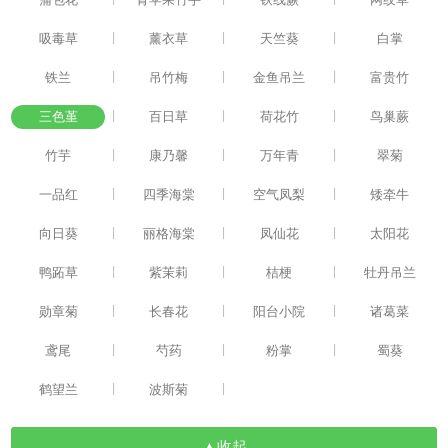
|
|
|
吸毒草
薰衣草
天竺葵
白掌
|
|
|
铁兰
吊竹梅
金鱼吊兰
富贵竹
|
|
|
三色堇
百日草
荷花竹
鸟巢蕨
|
|
|
竹芋
康乃馨
万年青
翠菊
|
|
|
一品红
四季海棠
空气凤梨
矮牵牛
|
|
|
向日葵
丽格海棠
凤仙花
太阳花
|
|
|
鸭跖草
紫茉莉
桔梗
牡丹吊兰
|
|
|
勋章菊
长春花
阳台小院
诸葛菜
|
|
|
鸢尾
芍药
粉掌
蜀葵
|
|
鹤望兰
波斯菊
▲收起