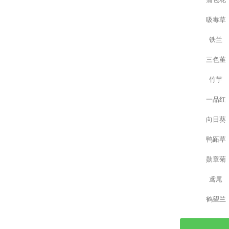
吸毒草
铁兰
三色堇
竹芋
一品红
向日葵
鸭跖草
勋章菊
鸢尾
鹤望兰