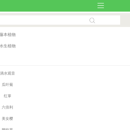
藤本植物
水生植物
滴水观音
瓜叶菊
红掌
六倍利
美女樱
网纹草