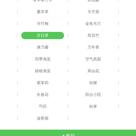
|
|
|
薰衣草
天竺葵
|
|
|
吊竹梅
金鱼吊兰
|
|
|
百日草
荷花竹
|
|
|
康乃馨
万年青
|
|
|
四季海棠
空气凤梨
|
|
|
丽格海棠
凤仙花
|
|
|
紫茉莉
桔梗
|
|
|
长春花
阳台小院
|
|
|
芍药
粉掌
|
|
波斯菊
▲收起