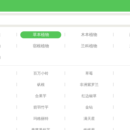
|
|
|
类
草本植物
木本植物
|
|
|
物
宿根植物
兰科植物
物
|
|
|
百万小铃
草莓
|
|
|
矾根
非洲紫罗兰
|
|
|
梨
合果芋
红边椒草
|
|
|
箭羽竹芋
金钻
|
|
|
玛格丽特
满天星
|
|
|
青苹果竹芋
铁线蕨