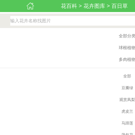
花百科
>
花卉图库
>
百日草
全部分
球根植
多肉植
全部
豆瓣绿
观赏凤
虎皮兰
马蹄莲
蒲包花