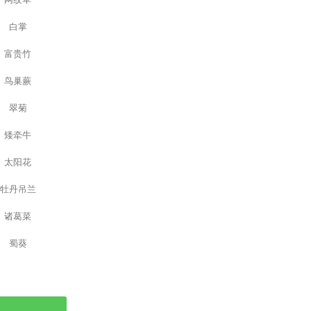
白掌
富贵竹
鸟巢蕨
翠菊
矮牵牛
太阳花
牡丹吊兰
诸葛菜
蜀葵