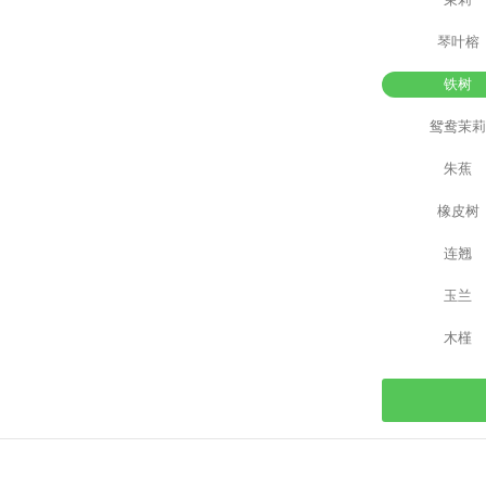
琴叶榕
铁树
鸳鸯茉
朱蕉
橡皮树
连翘
玉兰
木槿