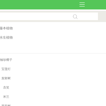
藤本植物
水生植物
袖珍椰子
宝莲灯
发财树
含笑
米兰
平安树