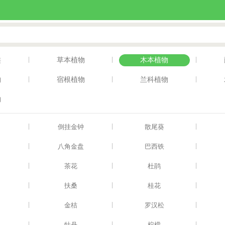
|
|
|
类
草本植物
木本植物
|
|
|
物
宿根植物
兰科植物
物
|
|
|
倒挂金钟
散尾葵
|
|
|
八角金盘
巴西铁
|
|
|
茶花
杜鹃
|
|
|
扶桑
桂花
|
|
|
金桔
罗汉松
|
|
|
牡丹
柠檬