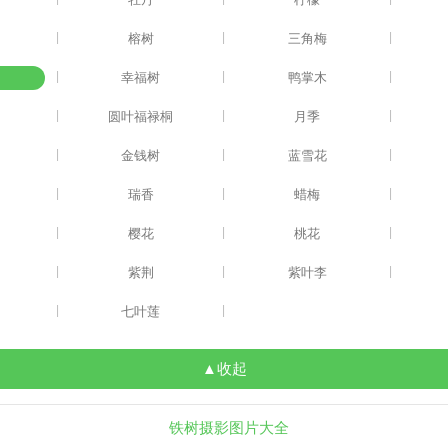
|
|
|
榕树
三角梅
|
|
|
幸福树
鸭掌木
|
|
|
莉
圆叶福禄桐
月季
|
|
|
金钱树
蓝雪花
|
|
|
瑞香
蜡梅
|
|
|
樱花
桃花
|
|
|
紫荆
紫叶李
|
|
七叶莲
▲收起
铁树摄影图片大全