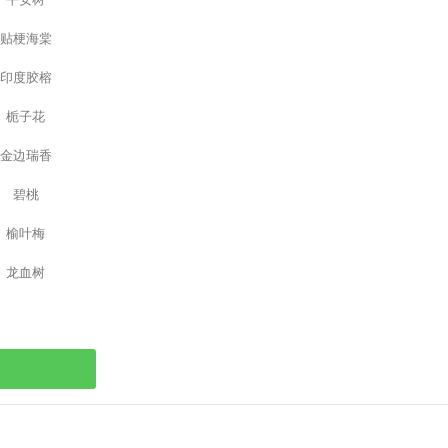
贴梗海棠
印度胶榕
栀子花
金边瑞香
碧桃
榆叶梅
龙血树