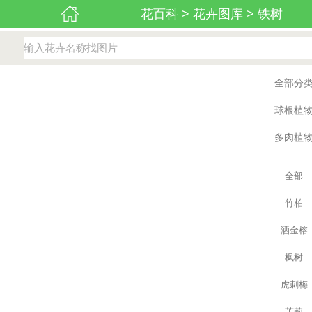
花百科
>
花卉图库
>
铁树
全部分
球根植
多肉植
全部
竹柏
洒金榕
枫树
虎刺梅
茉莉