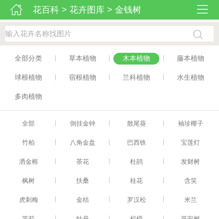
花百科
>
花卉图库
>
金钱树
|
|
|
全部分类
草本植物
木本植物
藤本植物
|
|
|
球根植物
宿根植物
兰科植物
水生植物
多肉植物
|
|
|
全部
倒挂金钟
散尾葵
袖珍椰子
|
|
|
竹柏
八角金盘
巴西铁
宝莲灯
|
|
|
洒金榕
茶花
杜鹃
发财树
|
|
|
枫树
扶桑
桂花
含笑
|
|
|
虎刺梅
金桔
罗汉松
米兰
|
|
|
茉莉
牡丹
柠檬
平安树