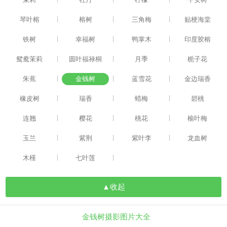
|
|
|
琴叶榕
榕树
三角梅
贴梗海棠
|
|
|
铁树
幸福树
鸭掌木
印度胶榕
|
|
|
鸳鸯茉莉
圆叶福禄桐
月季
栀子花
|
|
|
朱蕉
金钱树
蓝雪花
金边瑞香
|
|
|
橡皮树
瑞香
蜡梅
碧桃
|
|
|
连翘
樱花
桃花
榆叶梅
|
|
|
玉兰
紫荆
紫叶李
龙血树
|
|
木槿
七叶莲
▲收起
金钱树摄影图片大全