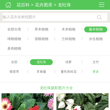
花百科
>
花卉图库
>
龙吐珠
|
|
|
全部分类
草本植物
木本植物
藤本植物
|
|
|
球根植物
宿根植物
兰科植物
水生植物
多肉植物
|
|
|
全部
龙吐珠
绿萝
文竹
|
|
|
猪笼草
常春藤
蔓性风铃花
更多
龙吐珠摄影图片大全