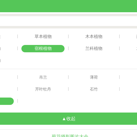
|
|
|
类
草本植物
木本植物
|
|
|
物
宿根植物
兰科植物
物
|
|
|
吊兰
薄荷
|
|
|
芹叶牡丹
石竹
|
▲收起
菊花摄影图片大全