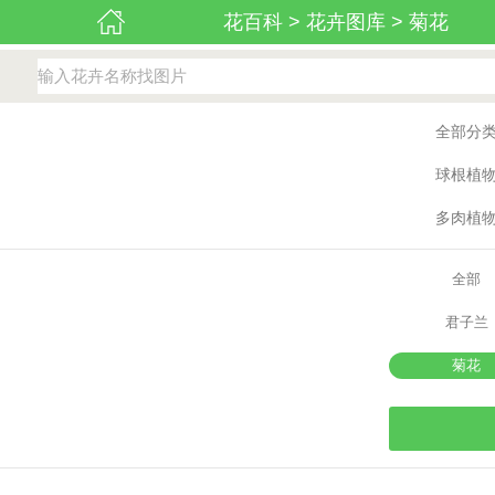
花百科
>
花卉图库
>
菊花
全部分
球根植
多肉植
全部
君子兰
菊花